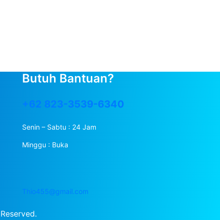
Butuh Bantuan?
+62 823-3539-6340
Senin – Sabtu : 24 Jam
Minggu : Buka
Thio455@gmail.com
 Reserved.