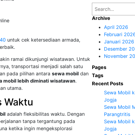
S
e
Archive
line
a
April 2026
r
Februari 202
c
340
untuk cek ketersediaan armada,
Januari 2026
h
erbaik.
Desember 20
November 2
makin ramai dikunjungi wisatawan. Untuk
ya, transportasi menjadi salah satu
Pages
an pada pilihan antara
sewa mobil
dan
Tags
 mobil lebih diminati wisatawan
.
Recent Posts
han utama.
Sewa Mobil ke
as Waktu
Jogja
Sewa Mobil M
bil
adalah fleksibilitas waktu. Dengan
Parangtritis
perjalanan tanpa tergantung pada
Sewa Mobil k
guna ketika ingin mengeksplorasi
Jogja