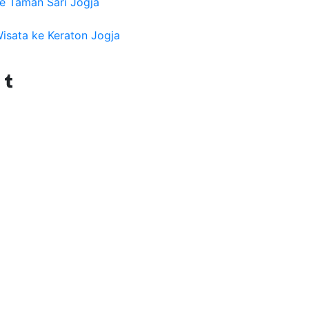
e Taman Sari Jogja
isata ke Keraton Jogja
Tumblr