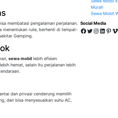
Sewa Mobil k
Murah
as
Sewa Mobil W
 bisa membatasi pengalaman perjalanan.
Social Media
Facebook
Twitter
Instagram
LinkedIn
Pinterest
Vimeo
 menentukan rute, berhenti di tempat-
 sekitar Gamping.
pok
man,
sewa mobil
lebih efisien
ebih hemat, selain itu perjalanan lebih
kendaraan.
antai dan privasi cenderung memilih
ng, dan bisa menyesuaikan suhu AC,