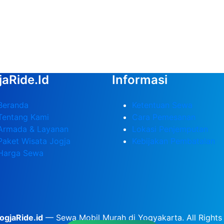
jaRide.id
Informasi
Beranda
Ketentuan Sewa
Tentang Kami
Cara Pemesanan
Armada & Layanan
Lokasi Penjemputan
Paket Wisata Jogja
Kebijakan Pembatalan
Harga Sewa
ogjaRide.id
— Sewa Mobil Murah di Yogyakarta. All Rights