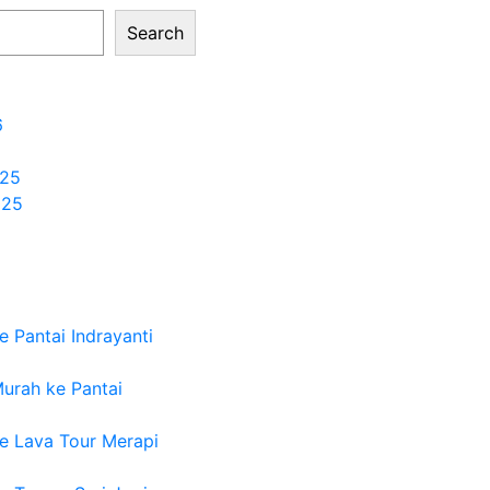
Search
6
25
025
 Pantai Indrayanti
urah ke Pantai
e Lava Tour Merapi