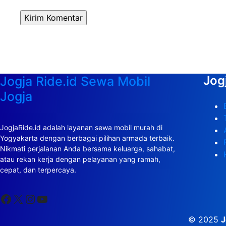
Jog
Jogja Ride.id Sewa Mobil
Jogja
JogjaRide.id adalah layanan sewa mobil murah di
Yogyakarta dengan berbagai pilihan armada terbaik.
Nikmati perjalanan Anda bersama keluarga, sahabat,
atau rekan kerja dengan pelayanan yang ramah,
cepat, dan terpercaya.
Facebook
X
Instagram
YouTube
© 2025
J