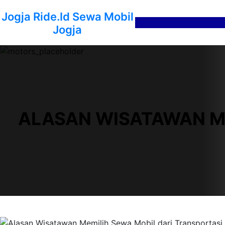
Lewati
Jogja Ride.id Sewa Mobil
ke
Jogja
konten
ALASAN WISATAWAN ME