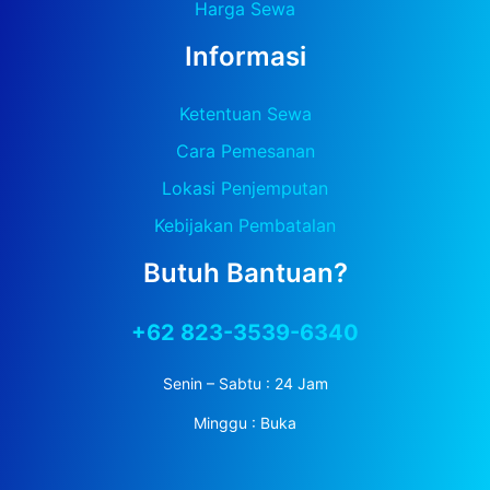
Harga Sewa
Informasi
Ketentuan Sewa
Cara Pemesanan
Lokasi Penjemputan
Kebijakan Pembatalan
Butuh Bantuan?
+62 823-3539-6340
Senin – Sabtu : 24 Jam
Minggu : Buka