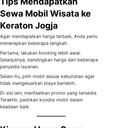
Tips Mendapatkan
Sewa Mobil Wisata ke
Keraton Jogja
Agar mendapatkan harga terbaik, Anda perlu
menerapkan beberapa langkah.
Pertama, lakukan booking lebih awal.
Selanjutnya, bandingkan harga dari beberapa
penyedia layanan.
Selain itu, pilih mobil sesuai kebutuhan agar
tidak mengeluarkan biaya berlebih.
Di sisi lain, manfaatkan promo yang tersedia.
Terakhir, pastikan kondisi mobil dalam
keadaan baik.