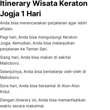
Itinerary Wisata Keraton
Jogja 1 Hari
Anda bisa merencanakan perjalanan agar lebih
efisien.
Pagi hari, Anda bisa mengunjungi Keraton
Jogja. Kemudian, Anda bisa melanjutkan
perjalanan ke Taman Sari.
Siang hari, Anda bisa makan di sekitar
Malioboro.
Selanjutnya, Anda bisa berbelanja oleh-oleh di
Malioboro.
Sore hari, Anda bisa bersantai di Alun-Alun
Kidul.
Dengan itinerary ini, Anda bisa memanfaatkan
waktu secara maksimal.