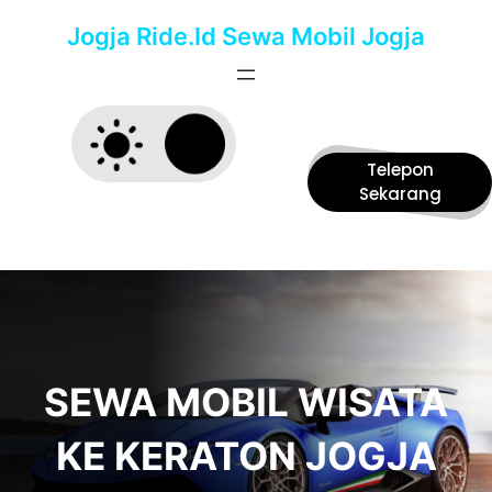
Lewati
Jogja Ride.id Sewa Mobil Jogja
ke
konten
Telepon
Sekarang
SEWA MOBIL WISATA
KE KERATON JOGJA