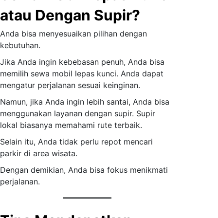
atau Dengan Supir?
Anda bisa menyesuaikan pilihan dengan
kebutuhan.
Jika Anda ingin kebebasan penuh, Anda bisa
memilih sewa mobil lepas kunci. Anda dapat
mengatur perjalanan sesuai keinginan.
Namun, jika Anda ingin lebih santai, Anda bisa
menggunakan layanan dengan supir. Supir
lokal biasanya memahami rute terbaik.
Selain itu, Anda tidak perlu repot mencari
parkir di area wisata.
Dengan demikian, Anda bisa fokus menikmati
perjalanan.