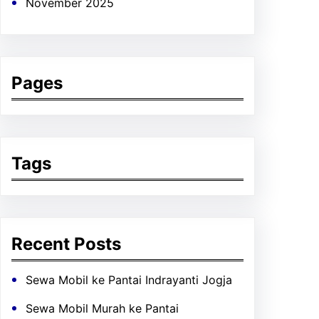
November 2025
Pages
Tags
Recent Posts
Sewa Mobil ke Pantai Indrayanti Jogja
Sewa Mobil Murah ke Pantai