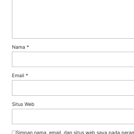
Nama
*
Email
*
Situs Web
Simpan nama, email, dan situs web saya pada pera