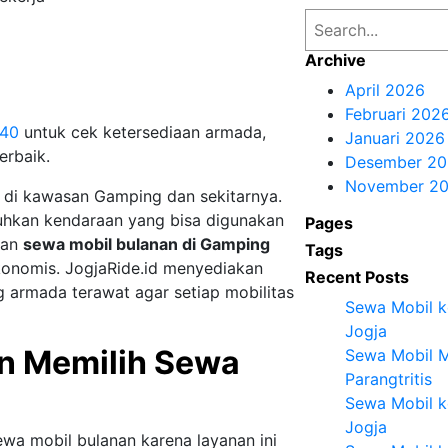
S
e
Archive
a
April 2026
r
Februari 202
c
340
untuk cek ketersediaan armada,
Januari 2026
h
erbaik.
Desember 20
November 2
 di kawasan Gamping dan sekitarnya.
uhkan kendaraan yang bisa digunakan
Pages
anan
sewa mobil bulanan di Gamping
Tags
 ekonomis. JogjaRide.id menyediakan
Recent Posts
g armada terawat agar setiap mobilitas
Sewa Mobil ke
Jogja
n Memilih Sewa
Sewa Mobil M
Parangtritis
Sewa Mobil k
Jogja
wa mobil bulanan karena layanan ini