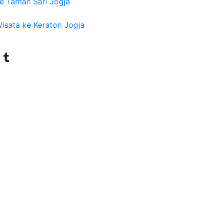
e Taman Sari Jogja
isata ke Keraton Jogja
Tumblr