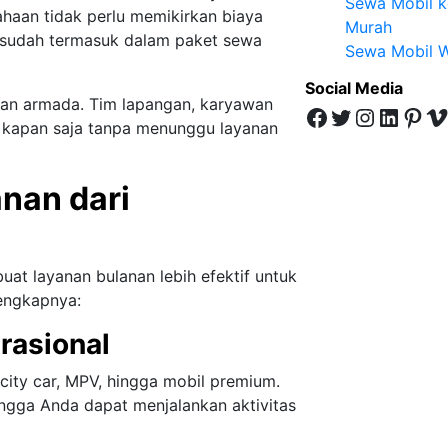
Sewa Mobil k
haan tidak perlu memikirkan biaya
Murah
t sudah termasuk dalam paket sewa
Sewa Mobil W
Social Media
iaan armada. Tim lapangan, karyawan
Facebook
Twitter
Instagram
LinkedIn
Pinterest
Vimeo
 kapan saja tanpa menunggu layanan
nan dari
t layanan bulanan lebih efektif untuk
lengkapnya:
rasional
 city car, MPV, hingga mobil premium.
ngga Anda dapat menjalankan aktivitas