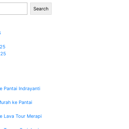
Search
6
25
025
 Pantai Indrayanti
urah ke Pantai
e Lava Tour Merapi