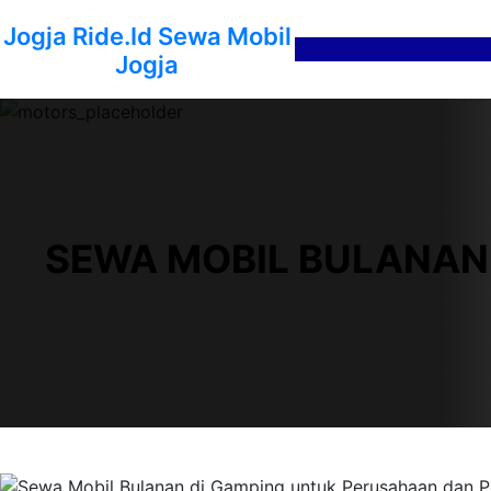
Lewati
Jogja Ride.id Sewa Mobil
ke
Jogja
konten
SEWA MOBIL BULANAN