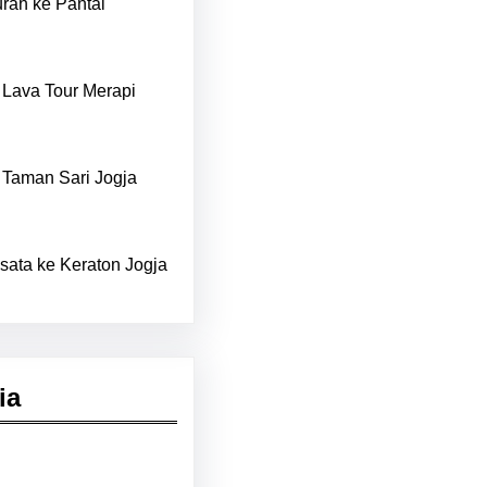
rah ke Pantai
 Lava Tour Merapi
 Taman Sari Jogja
sata ke Keraton Jogja
ia
kedIn
Pinterest
Vimeo
Tumblr