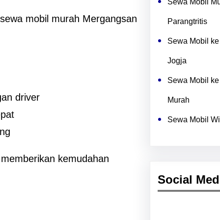
Sewa Mobil Mu
 sewa mobil murah Mergangsan
Parangtritis
Sewa Mobil ke
Jogja
Sewa Mobil ke
an driver
Murah
epat
Sewa Mobil Wi
ung
uk memberikan kemudahan
Social Med
Facebook
Twitter
Instagram
Lin