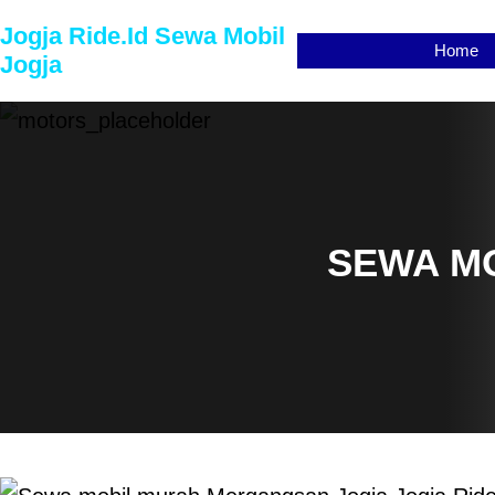
Lewati
Jogja Ride.id Sewa Mobil
Home
ke
Jogja
konten
SEWA M