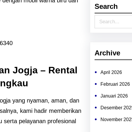
Search
S
e
a
96340
r
Archive
c
n Jogja – Rental
h
April 2026
angkau
Februari 2026
Januari 2026
Jogja yang nyaman, aman, dan
Desember 202
Pasalnya, kami hadir memberikan
November 202
u serta pelayanan profesional