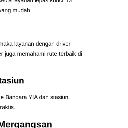
sedia layanan lepas kunci. Di
 yang mudah.
i, maka layanan dengan driver
ver juga memahami rute terbaik di
tasiun
ke Bandara YIA dan stasiun.
aktis.
 Mergangsan