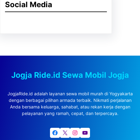
Social Media
Facebook
Twitter
Instagram
LinkedIn
Pinterest
Vimeo
Tumblr
Jogja Ride.id Sewa Mobil Jogja
JogjaRide.id adalah layanan sewa mobil murah di Yogyakarta
dengan berbagai pilihan armada terbaik. Nikmati perjalanan
Anda bersama keluarga, sahabat, atau rekan kerja dengan
pelayanan yang ramah, cepat, dan terpercaya.
Facebook
X
Instagram
YouTube