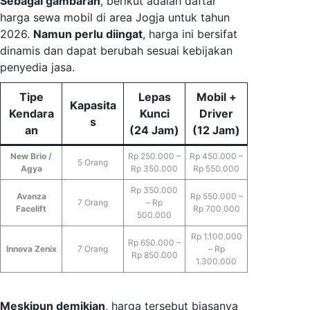
Sebagai gambaran
, berikut adalah daftar
harga sewa mobil di area Jogja untuk tahun
2026.
Namun perlu diingat
, harga ini bersifat
dinamis dan dapat berubah sesuai kebijakan
penyedia jasa.
Tipe
Lepas
Mobil +
Kapasita
Kendara
Kunci
Driver
s
an
(24 Jam)
(12 Jam)
New Brio /
Rp 250.000 –
Rp 450.000 –
5 Orang
Agya
Rp 350.000
Rp 550.000
Rp 350.000
Avanza
Rp 550.000 –
7 Orang
– Rp
Facelift
Rp 700.000
500.000
Rp 1.100.000
Rp 650.000 –
Innova Zenix
7 Orang
– Rp
Rp 850.000
1.300.000
Meskipun demikian
, harga tersebut biasanya