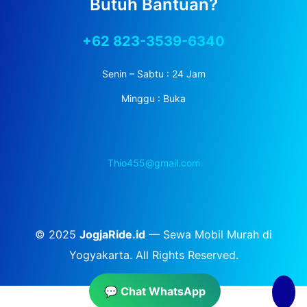
Butuh Bantuan?
+62 823-3539-6340
Senin – Sabtu : 24 Jam
Minggu : Buka
Thio455@gmail.com
© 2025
JogjaRide.id
— Sewa Mobil Murah di
Yogyakarta. All Rights Reserved.
💬 Chat WhatsApp