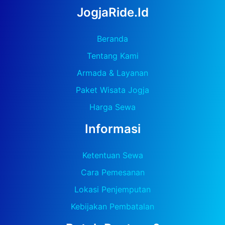
JogjaRide.id
Beranda
Tentang Kami
Armada & Layanan
Paket Wisata Jogja
Harga Sewa
Informasi
Ketentuan Sewa
Cara Pemesanan
Lokasi Penjemputan
Kebijakan Pembatalan