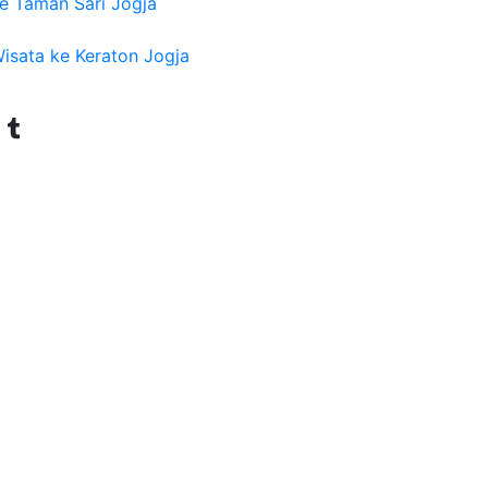
e Taman Sari Jogja
isata ke Keraton Jogja
Tumblr