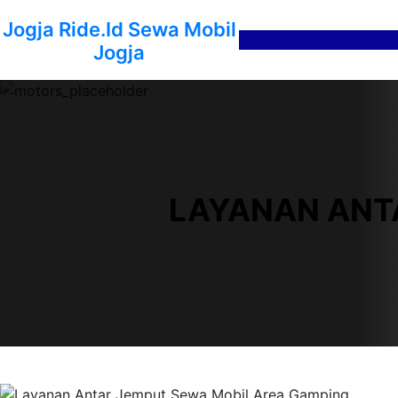
Lewati
Jogja Ride.id Sewa Mobil
ke
Jogja
konten
LAYANAN ANT