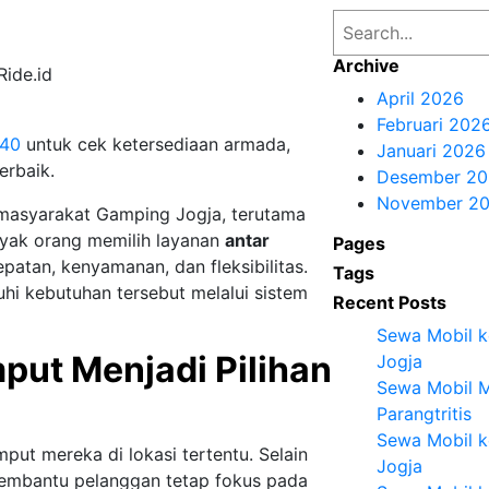
S
e
Archive
ide.id
a
April 2026
r
Februari 202
c
340
untuk cek ketersediaan armada,
Januari 2026
h
erbaik.
Desember 20
November 2
 masyarakat Gamping Jogja, terutama
anyak orang memilih layanan
antar
Pages
tan, kenyamanan, dan fleksibilitas.
Tags
hi kebutuhan tersebut melalui sistem
Recent Posts
Sewa Mobil ke
ut Menjadi Pilihan
Jogja
Sewa Mobil M
Parangtritis
Sewa Mobil k
t mereka di lokasi tertentu. Selain
Jogja
membantu pelanggan tetap fokus pada