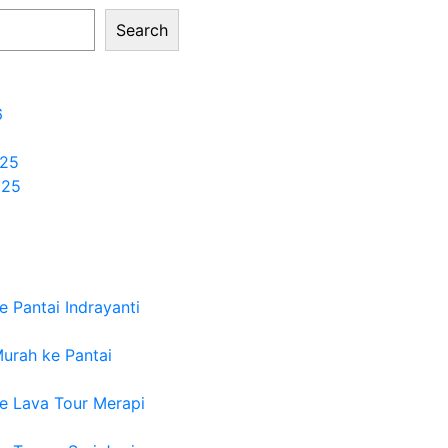
Search
6
25
025
 Pantai Indrayanti
urah ke Pantai
e Lava Tour Merapi