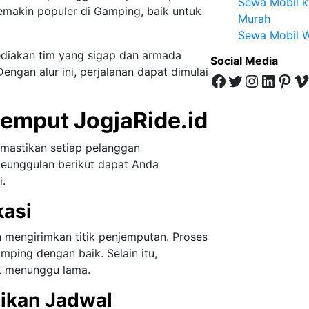
Sewa Mobil k
semakin populer di Gamping, baik untuk
Murah
Sewa Mobil W
diakan tim yang sigap dan armada
Social Media
engan alur ini, perjalanan dapat dimulai
Facebook
Twitter
Instagram
LinkedIn
Pinterest
Vimeo
emput JogjaRide.id
emastikan setiap pelanggan
keunggulan berikut dapat Anda
.
kasi
n mengirimkan titik penjemputan. Proses
ping dengan baik. Selain itu,
ak menunggu lama.
aikan Jadwal