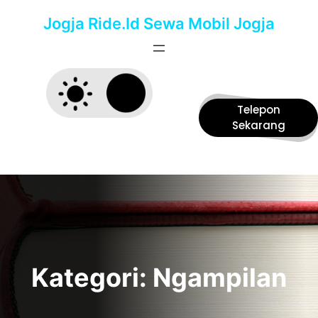
Lewati
Jogja Ride.id Sewa Mobil Jogja
ke
konten
Telepon
Sekarang
Kategori:
Ngampilan