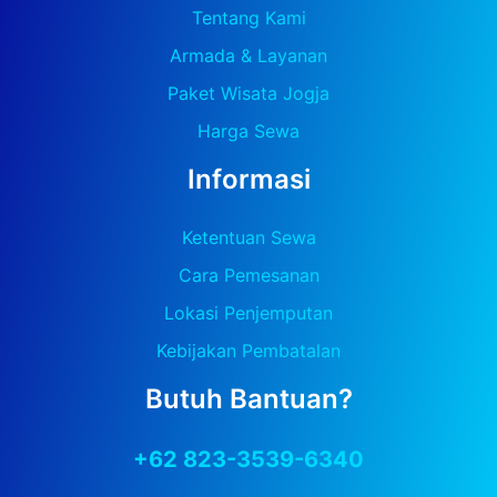
Tentang Kami
Armada & Layanan
Paket Wisata Jogja
Harga Sewa
Informasi
Ketentuan Sewa
Cara Pemesanan
Lokasi Penjemputan
Kebijakan Pembatalan
Butuh Bantuan?
+62 823-3539-6340