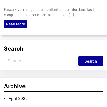
Fusce viverra, ligula quis pellentesque interdum, leo felis
congue dui, ac accumsan sem nulla id […]
Read More
Search
S
Search
e
a
r
c
Archive
h
April 2026