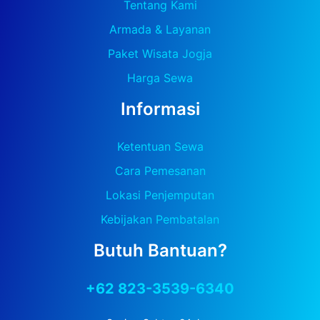
Tentang Kami
Armada & Layanan
Paket Wisata Jogja
Harga Sewa
Informasi
Ketentuan Sewa
Cara Pemesanan
Lokasi Penjemputan
Kebijakan Pembatalan
Butuh Bantuan?
+62 823-3539-6340