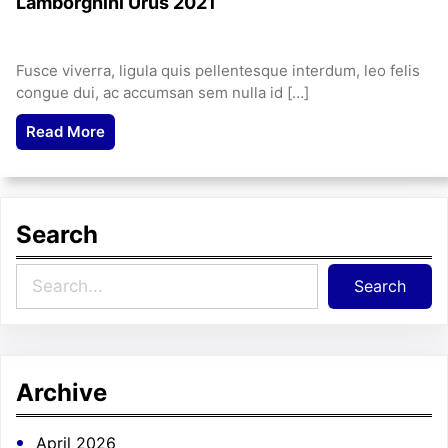
Lamborghini Urus 2021
Fusce viverra, ligula quis pellentesque interdum, leo felis
congue dui, ac accumsan sem nulla id […]
Read More
Search
S
Search
e
a
r
c
Archive
h
April 2026